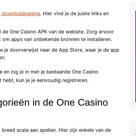
p downloadpagina
. Hier vind je de juiste links en
 de One Casino APK van de website. Zorg ervoor
at om apps van onbekende bronnen te installeren.
ie je doorverwijst naar de App Store, waar je de app
en.
ze en log je in met je bestaande One Casino
hebt, kun je je eenvoudig registreren.
gorieën in de One Casino
 breed scala aan spellen. Hier zijn enkele van de