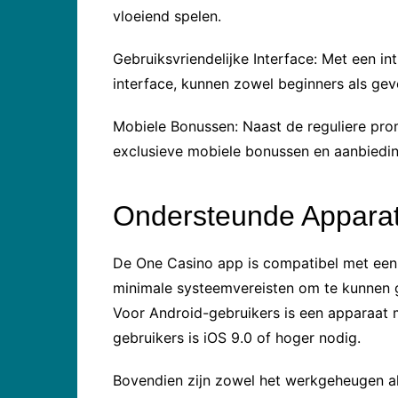
vloeiend spelen.
Gebruiksvriendelijke Interface: Met een in
interface, kunnen zowel beginners als ge
Mobiele Bonussen: Naast de reguliere pro
exclusieve mobiele bonussen en aanbiedin
Ondersteunde Apparat
De One Casino app is compatibel met een 
minimale systeemvereisten om te kunnen ge
Voor Android-gebruikers is een apparaat m
gebruikers is iOS 9.0 of hoger nodig.
Bovendien zijn zowel het werkgeheugen als