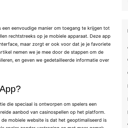
 een eenvoudige manier om toegang te krijgen tot
len rechtstreeks op je mobiele apparaat. Deze app
interface, maar zorgt er ook voor dat je je favoriete
it artikel nemen we je mee door de stappen om de
leren, en geven we gedetailleerde informatie over
 App?
tie die speciaal is ontworpen om spelers een
breide aanbod van casinospellen op het platform.
de mobiele website is dat het geoptimaliseerd is
 als speler zonder vertraging en met meer gemak