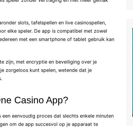
onder slots, tafelspellen en live casinospellen,
r elke speler. De app is compatibel met zowel
 iedereen met een smartphone of tablet gebruik kan
 zijn, met encryptie en beveiliging over je
 je zorgeloos kunt spelen, wetende dat je
.
One Casino App?
 een eenvoudig proces dat slechts enkele minuten
olgen om de app succesvol op je apparaat te