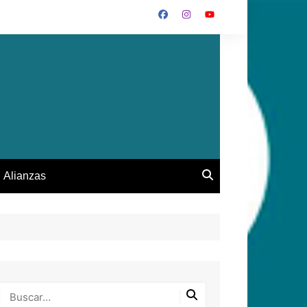
Alianzas