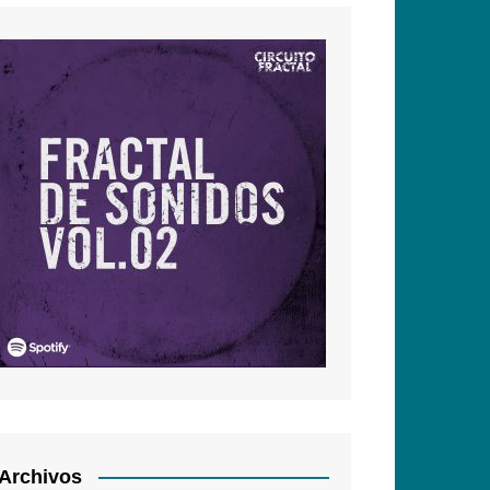
Archivos