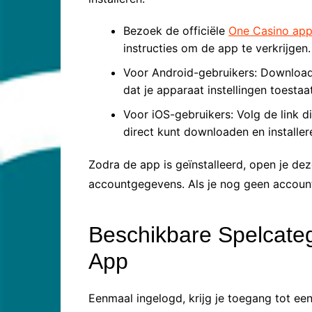
Bezoek de officiële
One Casino ap
instructies om de app te verkrijgen.
Voor Android-gebruikers: Download
dat je apparaat instellingen toesta
Voor iOS-gebruikers: Volg de link d
direct kunt downloaden en installer
Zodra de app is geïnstalleerd, open je de
accountgegevens. Als je nog geen account 
Beschikbare Spelcate
App
Eenmaal ingelogd, krijg je toegang tot een