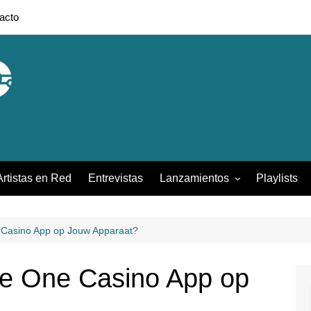
acto
Artistas en Red
Entrevistas
Lanzamientos
Playlists
Colombia
Francia
 Casino App op Jouw Apparaat?
México
de One Casino App op