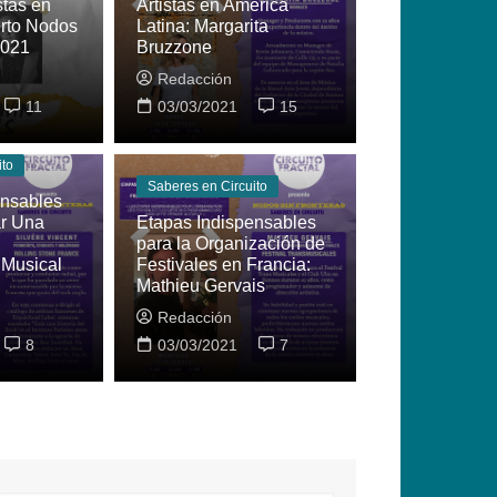
stas en
Artistas en América
rto Nodos
Latina: Margarita
2021
Bruzzone
Redacción
11
03/03/2021
15
ito
Saberes en Circuito
ensables
ar Una
Etapas Indispensables
Artistas en Red
para la Organización de
Musical
Festivales en Francia:
Vicente Jáuregui (México) en «Artistas en
Mathieu Gervais
Concierto Nodos sin Fronteras 2021
Redacción
Redacción
8
08/03/2021
03/03/2021
14
7