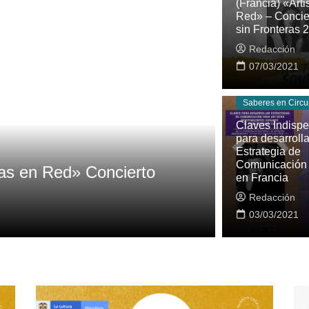
(Francia) «Arti
Red» – Concie
sin Fronteras 
Redacción
07/03/2021
Saberes en Circu
Claves Indisp
para desarroll
Estrategia de
Comunicación 
) en «Artistas en Red»- Concierto
en Francia
ras 2021
Redacción
21
9
03/03/2021