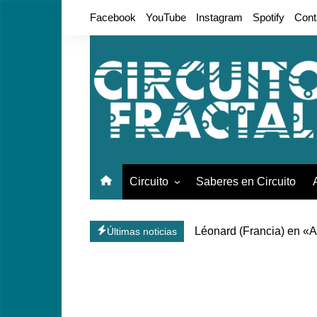
Saltar
Facebook
YouTube
Instagram
Spotify
Cont
al
contenido
Circuito
Saberes en Circuito
Conciertos
Léonard (Francia) en «A
Últimas noticias
Live Session
Komodor (Francia) en «A
Galería