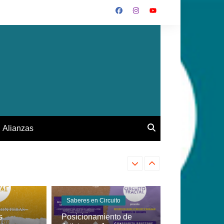
Alianzas
The Twin Souls (Francia) «Ar
Saberes en Circuito
s
Posicionamiento de