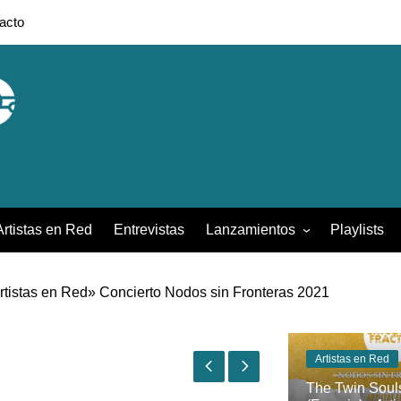
acto
Artistas en Red
Entrevistas
Lanzamientos
Playlists
Colombia
rtistas en Red» Concierto Nodos sin Fronteras 2021
Francia
rtistas en Red»- Concierto Nodos Sin Fronteras 2021
México
Artistas en Red
The Twin Soul