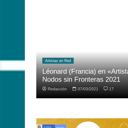
Artistas en Red
Red» Concierto
Komodor (Francia
Nodos Sin Fronte
Redacción
07/03/20