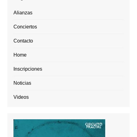
Alianzas
Conciertos
Contacto
Home
Inscripciones
Noticias
Videos