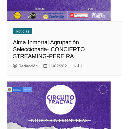
Noticias
Alma Inmortal Agrupación
Seleccionada- CONCIERTO
STREAMING-PEREIRA
Redacción
11/02/2021
1