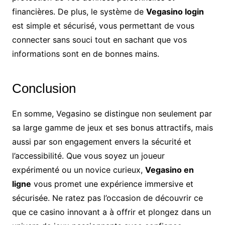
financières. De plus, le système de
Vegasino login
est simple et sécurisé, vous permettant de vous
connecter sans souci tout en sachant que vos
informations sont en de bonnes mains.
Conclusion
En somme, Vegasino se distingue non seulement par
sa large gamme de jeux et ses bonus attractifs, mais
aussi par son engagement envers la sécurité et
l’accessibilité. Que vous soyez un joueur
expérimenté ou un novice curieux,
Vegasino en
ligne
vous promet une expérience immersive et
sécurisée. Ne ratez pas l’occasion de découvrir ce
que ce casino innovant a à offrir et plongez dans un