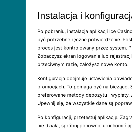
Instalacja i konfiguracj
Po pobraniu, instalacja aplikacji Ice Cas
być potrzebne ręczne potwierdzenie. Post
proces jest kontrolowany przez system. Po 
Zobaczysz ekran logowania lub rejestracji.
przeciwnym razie, założysz nowe konto.
Konfiguracja obejmuje ustawienia powiad
promocjach. To pomaga być na bieżąco. S
preferowane metody depozytu i wypłaty. A
Upewnij się, że wszystkie dane są poprawn
Po konfiguracji, przetestuj aplikację. Zag
nie działa, spróbuj ponownie uruchomić a