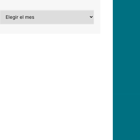
Archivos