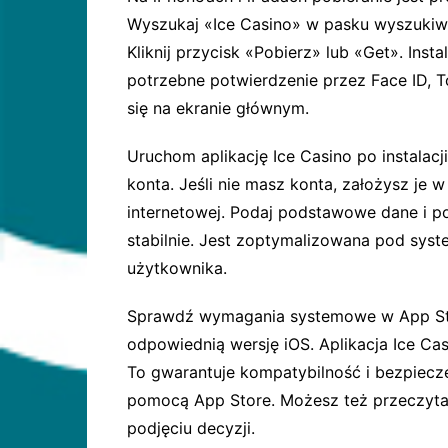
Wyszukaj «Ice Casino» w pasku wyszukiwan
Kliknij przycisk «Pobierz» lub «Get». Inst
potrzebne potwierdzenie przez Face ID, To
się na ekranie głównym.
Uruchom aplikację Ice Casino po instalac
konta. Jeśli nie masz konta, założysz je w 
internetowej. Podaj podstawowe dane i pot
stabilnie. Jest zoptymalizowana pod syst
użytkownika.
Sprawdź wymagania systemowe w App Stor
odpowiednią wersję iOS. Aplikacja Ice Ca
To gwarantuje kompatybilność i bezpiecze
pomocą App Store. Możesz też przeczyta
podjęciu decyzji.