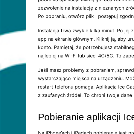
zezwolenie na instalację z nieznanych źr
Po pobraniu, otwórz plik i postępuj zgodni
Instalacja trwa zwykle kilka minut. Po jej 
app na ekranie głównym. Kliknij ją, aby u
konto. Pamiętaj, że potrzebujesz stabilne
najlepiej na Wi-Fi lub sieci 4G/5G. To zap
Jeśli masz problemy z pobraniem, sprawd
wystarczająco miejsca na urządzeniu. Mo
restart telefonu pomaga. Aplikacja Ice Cas
z zaufanych źródeł. To chroni twoje dane 
Pobieranie aplikacji I
Na iPhone’ach i iPadach pobieranie jest 