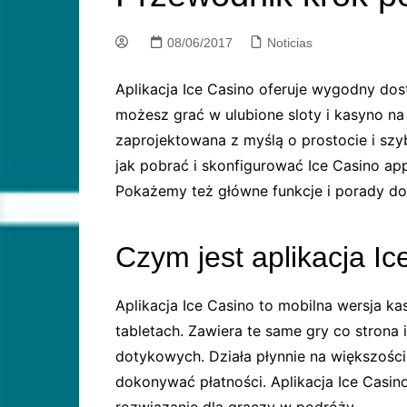
08/06/2017
Noticias
Aplikacja Ice Casino oferuje wygodny dost
możesz grać w ulubione sloty i kasyno na
zaprojektowana z myślą o prostocie i szy
jak pobrać i skonfigurować Ice Casino ap
Pokażemy też główne funkcje i porady d
Czym jest aplikacja I
Aplikacja Ice Casino to mobilna wersja ka
tabletach. Zawiera te same gry co strona 
dotykowych. Działa płynnie na większośc
dokonywać płatności. Aplikacja Ice Casin
rozwiązanie dla graczy w podróży.