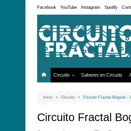
Saltar
Facebook
YouTube
Instagram
Spotify
Cont
al
contenido
Circuito
Saberes en Circuito
Conciertos
Live Session
Inicio
Circuito
Circuito Fractal Bogotá –
Galería
Circuito Fractal B