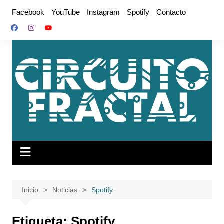
Saltar
Facebook
YouTube
Instagram
Spotify
Contacto
al
contenido
Inicio
Noticias
Spotify
Etiqueta:
Spotify