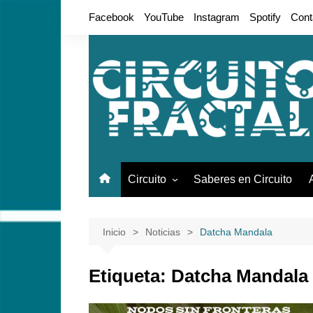
Saltar
Facebook
YouTube
Instagram
Spotify
Cont
al
contenido
Circuito
Saberes en Circuito
Conciertos
Live Session
Inicio
Noticias
Datcha Mandala
Galería
Etiqueta:
Datcha Mandala